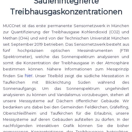
Säulenintegrierte
Treibhausgaskonzentrationen
MUCCnet ist das erste permanente Sensornetzwerk in München
zur Quantifizierung der Treibhausgase Kohlendioxid (CO2) und
Methan (CH4) und wird von der Technischen Universität München
seit September 2019 betrieben. Das Sensornetzwerk besteht aus
fünf hochpräzisen optischen Messinstrumenten (FTIR
Spektrometer), welche das Sonnenspektrum analysieren und
somit die Konzentration der Treibhausgase in der Atmosphäre
bestimmen können. Nähere Informationen zum Messprinzip
hier.
finden Sie
Unser Titelbild zeigt die südliche Messstation in
Taufkirchen mit Blickrichtung Süden während des
Sonnenaufgangs. Um das Sonnenspektrum ungehindert
analysieren zu können und Vandalismus vorzubeugen, stehen all
unsere Messsysteme auf Dächern öffentlicher Gebäude. Wir
bedanken uns dabei bei den Gemeinden Feldkirchen, Gräfelfing,
Oberschleißheim und Taufkirchen für die Erlaubnis, unsere
Messsysteme auf deren Gebäuden aufstellen zu dürfen.
In der
nachfolgenden interaktiven Grafik können Sie die bisher
gemessenen Konzentrationen der Treibhausgase betrachten.